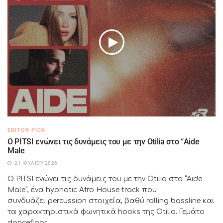
EDITOR PICK
Ο PITSI ενώνει τις δυνάμεις του με την Otilia στο “Aide
Male
21 ΙΟΥΛΊΟΥ 2026
Ο PITSI ενώνει τις δυνάμεις του με την Otilia στο “Aide
Male”, ένα hypnotic Afro House track που
συνδυάζει percussion στοιχεία, βαθύ rolling bassline και
τα χαρακτηριστικά φωνητικά hooks της Otilia. Γεμάτο
dancefloor...