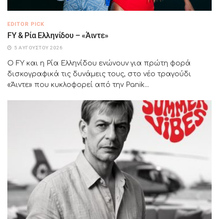
EDITOR PICK
FY & Ρία Ελληνίδου – «Άιντε»
5 ΑΥΓΟΎΣΤΟΥ 2026
Ο FY και η Ρία Ελληνίδου ενώνουν για πρώτη φορά
δισκογραφικά τις δυνάμεις τους, στο νέο τραγούδι
«Άιντε» που κυκλοφορεί από την Panik...