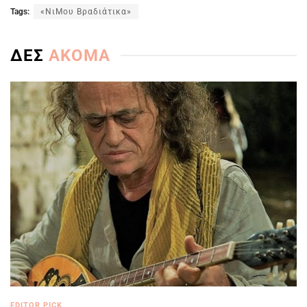
Tags:
«ΝιΜου Βραδιάτικα»
ΔΕΣ
ΑΚΟΜΑ
EDITOR PICK