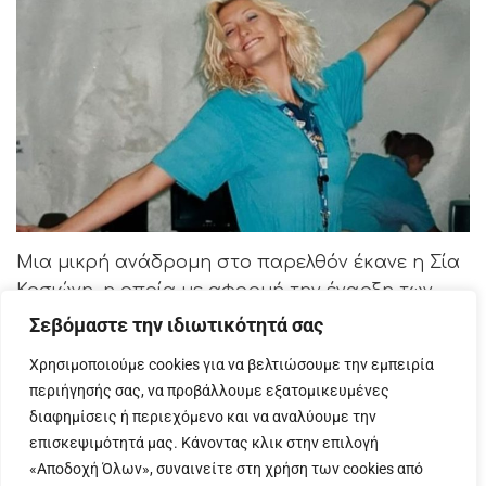
Μια μικρή ανάδρομη στο παρελθόν έκανε η Σία
Κοσιώνη, η οποία με αφορμή την έναρξη των
Ολυμπιακών Αγώνων στο Παρίσι δημοσίευσε
Σεβόμαστε την ιδιωτικότητά σας
δύο φωτογραφίες της στο Instagram.
Χρησιμοποιούμε cookies για να βελτιώσουμε την εμπειρία
περιήγησής σας, να προβάλλουμε εξατομικευμένες
Οι φωτογραφίες είχαν τραβηχτεί πριν από 20
διαφημίσεις ή περιεχόμενο και να αναλύουμε την
χρόνια, όταν η ίδια μαζί με άλλους συναδέλφους
επισκεψιμότητά μας. Κάνοντας κλικ στην επιλογή
κάλυπταν δημοσιογραφικά τους Ολυμπιακούς
«Αποδοχή Όλων», συναινείτε στη χρήση των cookies από
Αγώνες, στην Αθήνα!