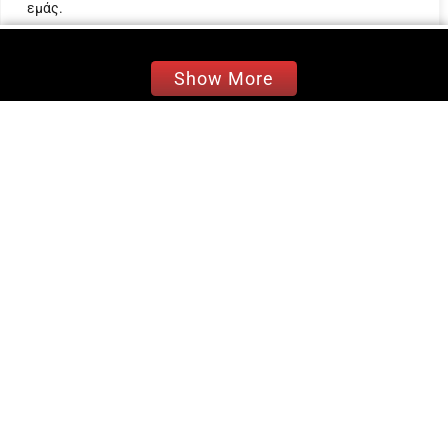
εμάς.
«Ακριβώς 20 χρόνια πριν στο ΟΑΚΑ! Τότε που κι
Προσαρμογή
Απόρριψη όλων
Αποδοχή όλων
εγώ μαζί με χιλιάδες άλλους ενώναμε τις
Show More
δυνάμεις μας για να πετύχουμε το ολυμπιακό
θαύμα της Αθήνας!
Ατέλειωτες ώρες δουλειάς, ελάχιστος ύπνος,
τεράστια χαμόγελα, σπάνια υπερηφάνεια! Photo
credits στον ληξίαρχο της παρέας», έγραψε η Σία
Κοσιώνη.