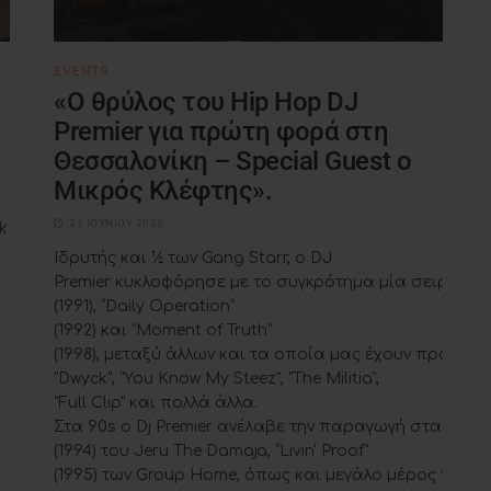
EVENTS
«Ο θρύλος του Hip Hop DJ
Premier για πρώτη φορά στη
Θεσσαλονίκη – Special Guest ο
Μικρός Κλέφτης».
21 ΙΟΥΝΊΟΥ 2026
k
Ιδρυτής και ½ των Gang Starr, o DJ
Premier κυκλοφόρησε με το συγκρότημα μία σειρά από
(1991), “Daily Operation”
(1992) και “Moment of Truth”
(1998), μεταξύ άλλων και τα οποία μας έχουν προσφέρ
"Dwyck", "You Know My Steez", "The Militia",
"Full Clip" και πολλά άλλα.
Στα 90s o Dj Premier ανέλαβε την παραγωγή στα πολύ κ
(1994) του Jeru The Damaja, “Livin' Proof”
(1995) των Group Home, όπως και μεγάλο μέρος του θ