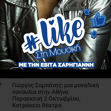
EVENTS
7
Γιώργος Σαμπάνης: μια μοναδική
συναυλία στην Αθήνα
Παρασκευή 2 Οκτωβρίου,
Κατράκειο θέατρο