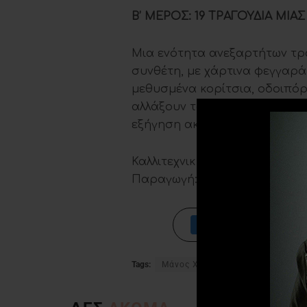
Β’ ΜΕΡΟΣ: 19 ΤΡΑΓΟΥΔΙΑ ΜΙ
Μια ενότητα ανεξαρτήτων τρα
συνθέτη, με χάρτινα φεγγαρά
μεθυσμένα κορίτσια, οδοιπόρ
αλλάξουν τον κόσμο και μια 
εξήγηση ακόμη.
Καλλιτεχνική επιμέλεια: Γιώργ
Παραγωγή: Panik Live Product
Tags:
Μάνος Χατζιδάκις