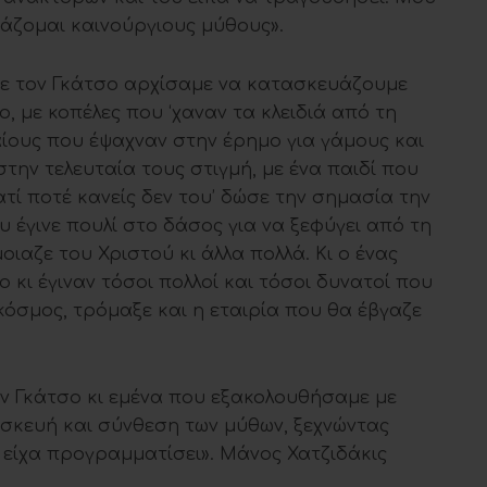
ιάζομαι καινούργιους μύθους».
με τον Γκάτσο αρχίσαμε να κατασκευάζουμε
ο, με κοπέλες που ‘χαναν τα κλειδιά από τη
αίους που έψαχναν στην έρημο για γάμους και
στην τελευταία τους στιγμή, με ένα παιδί που
ατί ποτέ κανείς δεν του’ δώσε την σημασία την
 έγινε πουλί στο δάσος για να ξεφύγει από τη
μοιαζε του Χριστού κι άλλα πολλά. Κι ο ένας
 κι έγιναν τόσοι πολλοί και τόσοι δυνατοί που
κόσμος, τρόμαξε και η εταιρία που θα έβγαζε
ν Γκάτσο κι εμένα που εξακολουθήσαμε με
σκευή και σύνθεση των μύθων, ξεχνώντας
είχα προγραμματίσει». Μάνος Χατζιδάκις