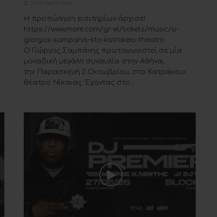
26 ΙΟΥΝΊΟΥ 2026
Η προπώληση εισιτηρίων άρχισε!
υ
https://www.more.com/gr-el/tickets/music/o-
giorgos-sampanis-sto-katrakeio-theatro
Ο Γιώργος Σαμπάνης πρωταγωνιστεί σε μία
μοναδική μεγάλη συναυλία στην Αθήνα,
την Παρασκευή 2 Οκτωβρίου, στο Κατράκειο
θέατρο Νίκαιας. Έχοντας στο...