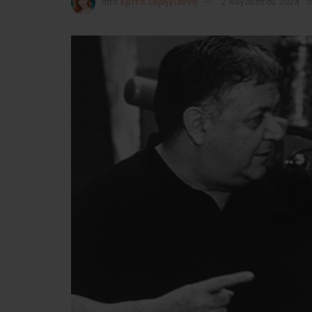
από
Εβίτα Σαρηγιάννη
2 Αυγούστου 2024
σ