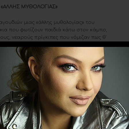
ΑΣ «ΑΛΛΗΣ ΜΥΘΟΛΟΓΙΑΣ»
γουδιών μιας «άλλης μυθολογίας» του
κια που φωτίζουν παιδιά κάτω στον κάμπο,
ους, νεαρούς πρίγκιπες που νόμιζαν πως θ’
παρεξήγηση που δεν ξέρουμε αν δόθηκε
ος Χατζιδάκις
ions
Ακολουθήστε το
evitanews.gr