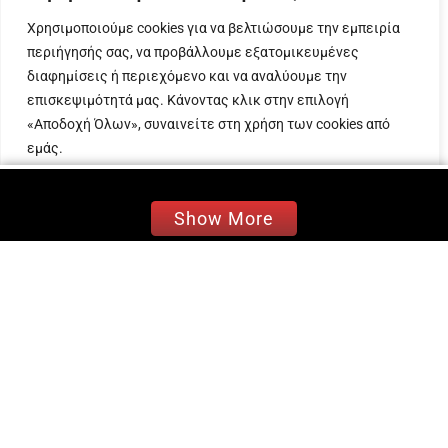
Tagoo», όπου ο Ιταλός ηθοποιός και μοντέλο
Χρησιμοποιούμε cookies για να βελτιώσουμε την εμπειρία
επιλέγει να απολαμβάνει το καλοκαίρι του κάθε
περιήγησής σας, να προβάλλουμε εξατομικευμένες
χρόνο.
διαφημίσεις ή περιεχόμενο και να αναλύουμε την
επισκεψιμότητά μας. Κάνοντας κλικ στην επιλογή
Η άφιξή του στο νησί των Ανέμων φέτος έχει
«Αποδοχή Όλων», συναινείτε στη χρήση των cookies από
προκαλέσει ήδη «πανικό» στις θαυμάστριές του,
εμάς.
οι οποίες κάνουν αναρτήσεις στα social media,
τη μία μετά την άλλη. Τον γύρο
Προσαρμογή
Απόρριψη όλων
Αποδοχή όλων
του
TikTok
κάνουν βίντεο που δείχνουν τον Ιταλό
Show More
να απολαμβάνει τις διακοπές του στη Μύκονο.
Μέσα σε λίγες ώρες μάλιστα, γίνονται viral
συγκεντρώνοντας χιλιάδες προβολές, κάτι που
αποδεικνύει την αγάπη που τρέφει για εκείνον
το κοινό.
@kyraxch
@simonesusinnaofficial
#viral
#365days
#nacho
♬ πρωτότυπος ήχος –
super Star