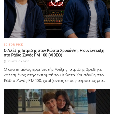
EDITOR PICK
Ο Αλέξης Ιατρίδης στον Κώστα Χρυσάνθη: Η συνέντευξη
στο Ράδιο Ζυγός FM 100 (VIDEO)
22 ΙΟΥΛΊΟΥ 2026
Ο αγαπημένος ερμηνευτής Αλέξης Ιατρίδης βρέθηκε
καλεσμένος στην εκπομπή του Κώστα Χρυσάνθη στο
Ράδιο Ζυγός FM 100, χαρίζοντας στους ακροατές μια...