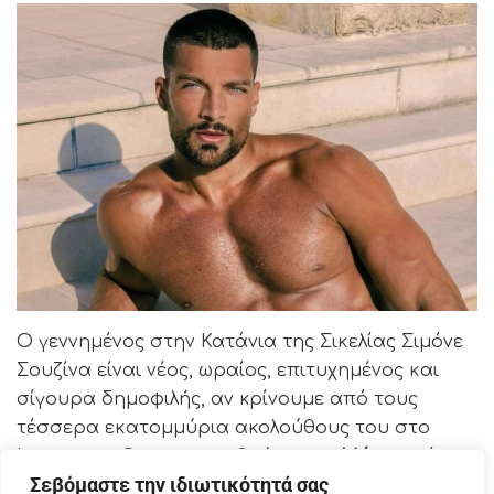
O γεννημένος στην Κατάνια της Σικελίας Σιμόνε
Σουζίνα είναι νέος, ωραίος, επιτυχημένος και
σίγουρα δημοφιλής, αν κρίνουμε από τους
τέσσερα εκατομμύρια ακολούθους του στο
Instagram. Θα συναντηθούμε στη
Μύκονο
, όπου
Σεβόμαστε την ιδιωτικότητά σας
κάνει διακοπές, και συγκεκριμένα στο «Cavo