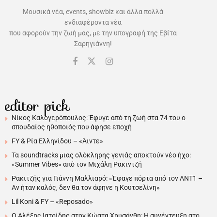
Μουσικά νέα, events, showbiz και άλλα πολλά
ενδιαφέροντα νέα
που αφορούν την ζωή μας, με την υπογραφή της Εβίτα
Σαρηγιάννη!
editor pick
Νίκος Καλογερόπουλος: Έφυγε από τη ζωή στα 74 του ο
σπουδαίος ηθοποιός που άφησε εποχή
FY & Ρία Ελληνίδου – «Άιντε»
Τα soundtracks μιας ολόκληρης γενιάς αποκτούν νέο ήχο:
«Summer Vibes» από τον Μιχάλη Ρακιντζή
Ρακιτζής για Γιάννη Μαλλιαρό: «Έφαγε πόρτα από τον ΑΝΤ1 –
Αν ήταν καλός, δεν θα τον άφηνε η Κουτσελίνη»
Lil Koni & FY – «Reposado»
Ο Αλέξης Ιατρίδης στον Κώστα Χρυσάνθη: Η συνέντευξη στο