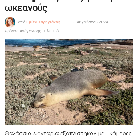
ωκεανούς
από
Εβίτα Σαρηγιάννη
16 Αυγούστου 2024
Χρόνος Ανάγνωσης: 1 λεπτό
Θαλάσσια λιοντάρια εξοπλίστηκαν με… κάμερες