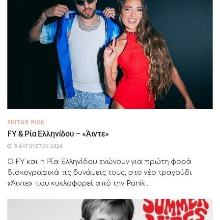
EDITOR PICK
FY & Ρία Ελληνίδου – «Άιντε»
5 ΑΥΓΟΎΣΤΟΥ 2026
Ο FY και η Ρία Ελληνίδου ενώνουν για πρώτη φορά
δισκογραφικά τις δυνάμεις τους, στο νέο τραγούδι
«Άιντε» που κυκλοφορεί από την Panik...