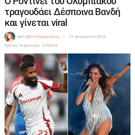
Ο Ροντινέι του Ολυμπιακού
τραγουδάει Δέσποινα Βανδή
και γίνεται viral
από
Εβίτα Σαρηγιάννη
21 Αυγούστου 2024
Χρόνος Ανάγνωσης: 3 λεπτά