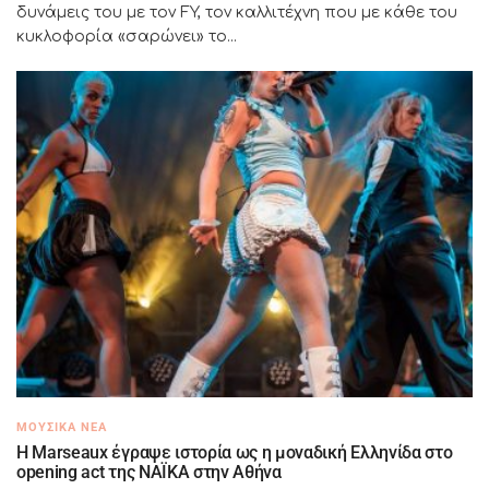
δυνάμεις του με τον FY, τον καλλιτέχνη που με κάθε του
κυκλοφορία «σαρώνει» το...
ΜΟΥΣΙΚΆ ΝΈΑ
H Marseaux έγραψε ιστορία ως η μοναδική Ελληνίδα στο
opening act της NAÏKA στην Αθήνα