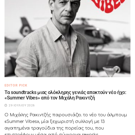
EDITOR PICK
Τα soundtracks μιας ολόκληρης γενιάς αποκτούν νέο ήχο:
«Summer Vibes» από τον Μιχάλη Ρακιντζή
29 ΙΟΥΛΊΟΥ 2026
Ο Μιχάλης Ρακιντζής παρουσιάζει το νέο του άλμπουμ
«Summer Vibes», μία ξεχωριστή συλλογή με 13
αγαπημένα τραγούδια της πορείας του, που
επιστρέφουν μέσα από σύγχρονα reworks....