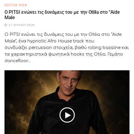
EDITOR PICK
Ο PITSI ενώνει τις δυνάμεις του με την Otilia στο “Aide
Male
21 ΙΟΥΛΊΟΥ 2026
Ο PITSI ενώνει τις δυνάμεις του με την Otilia στο “Aide
Male”, ένα hypnotic Afro House track που
συνδυάζει percussion στοιχεία, βαθύ rolling bassline και
τα χαρακτηριστικά φωνητικά hooks της Otilia. Γεμάτο
dancefloor...