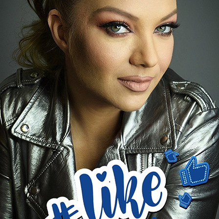
EDITOR PICK
Τα soundtracks μιας ολόκληρης
γενιάς αποκτούν νέο ήχο:
«Summer Vibes» από τον Μιχάλη
Ρακιντζή
ο