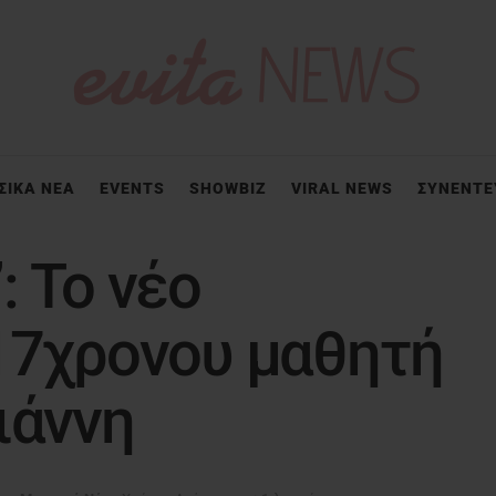
ΣΙΚΑ ΝΕΑ
EVENTS
SHOWBIZ
VIRAL NEWS
ΣΥΝΕΝΤΕ
: Το νέο
 17χρονου μαθητή
ιάννη