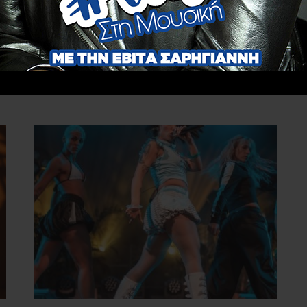
29 ΙΟΥΛΊΟΥ 2026
Ο Μιχάλης Ρακιντζής παρουσιάζει το νέο του
άλμπουμ «Summer Vibes», μία ξεχωριστή
συλλογή με 13 αγαπημένα τραγούδια της
πορείας του, που επιστρέφουν μέσα
από σύγχρονα reworks....