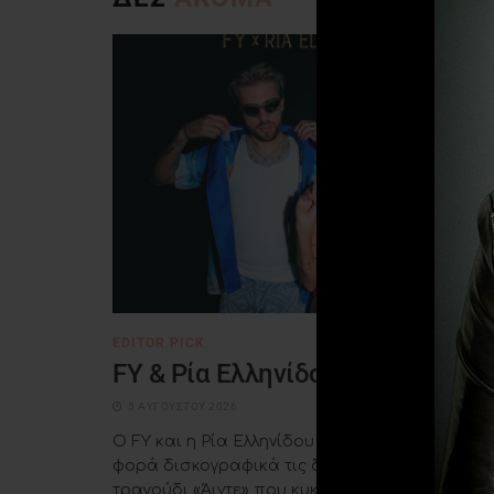
EDITOR PICK
FY & Ρία Ελληνίδου – «Άιντε»
5 ΑΥΓΟΎΣΤΟΥ 2026
Ο FY και η Ρία Ελληνίδου ενώνουν για πρώτη
φορά δισκογραφικά τις δυνάμεις τους, στο νέ
τραγούδι «Άιντε» που κυκλοφορεί από την