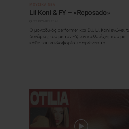
ΜΟΥΣΙΚΆ ΝΈΑ
Lil Koni & FY – «Reposado»
22 ΙΟΥΛΊΟΥ 2026
Ο μοναδικός performer και DJ, Lil Koni ενώνει τ
δυνάμεις του με τον FY, τον καλλιτέχνη που με
κάθε του κυκλοφορία «σαρώνει» το...