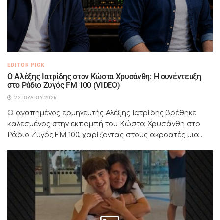
EDITOR PICK
Ο Αλέξης Ιατρίδης στον Κώστα Χρυσάνθη: Η συνέντευξη
στο Ράδιο Ζυγός FM 100 (VIDEO)
22 ΙΟΥΛΊΟΥ 2026
Ο αγαπημένος ερμηνευτής Αλέξης Ιατρίδης βρέθηκε
καλεσμένος στην εκπομπή του Κώστα Χρυσάνθη στο
Ράδιο Ζυγός FM 100, χαρίζοντας στους ακροατές μια...