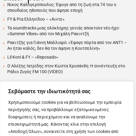
Νίκος Καλογερόπουλος: Έφυγε από τη ζωή στα 74 του ο
σπουδαίος ηθοποιός που άφησε εποχή
FY & Ρία Ελληνίδου – «Άιντε»
Τα soundtracks μιας ολόκληρης γενιάς αποκτούν νέο ήχο:
«Summer Vibes» από τον Μιχάλη Ρακιντζή
Ρακιτζής για Γιάννη Μαλλιαρό: «Έφαγε πόρτα από τον ΑΝΤ1 –
Αν ήταν καλός, δεν θα τον άφηνε η Κουτσελίνη»
Lil Koni & FY – «Reposado»
Ο Αλέξης Ιατρίδης στον Κώστα Χρυσάνθη: Η συνέντευξη στο
Ράδιο Ζυγός FM 100 (VIDEO)
….
Σεβόμαστε την ιδιωτικότητά σας
Χρησιμοποιούμε cookies για να βελτιώσουμε την εμπειρία
περιήγησής σας, να προβάλλουμε εξατομικευμένες
Copyright © 2025 Evita News. All Rights Reserved.
διαφημίσεις ή περιεχόμενο και να αναλύουμε την
Όροι Χρήσης
|
Πολιτική Απορρήτου
|
Πολιτική Cookies
επισκεψιμότητά μας. Κάνοντας κλικ στην επιλογή
«Αποδοχή Όλων», συναινείτε στη χρήση των cookies από