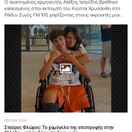
Ο αγαπημένος ερμηνευτής Αλέξης Ιατρίδης βρέθηκε
καλεσμένος στην εκπομπή του Κώστα Χρυσάνθη στο
Ράδιο Ζυγός FM 100, χαρίζοντας στους ακροατές μια...
EDITOR PICK
Σταύρος Φλώρος: Το χαμόγελο της επιστροφής στην