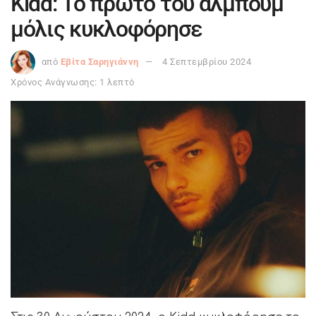
Kidd: Το πρώτο του άλμπουμ
μόλις κυκλοφόρησε
από
Εβίτα Σαρηγιάννη
4 Σεπτεμβρίου 2024
Χρόνος Ανάγνωσης: 1 λεπτό