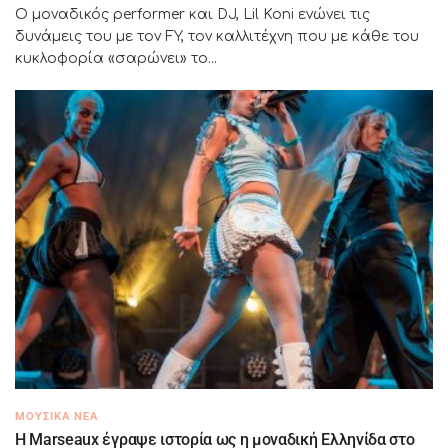
Ο μοναδικός performer και DJ, Lil Koni ενώνει τις
δυνάμεις του με τον FY, τον καλλιτέχνη που με κάθε του
κυκλοφορία «σαρώνει» το...
ΜΟΥΣΙΚΆ ΝΈΑ
H Marseaux έγραψε ιστορία ως η μοναδική Ελληνίδα στο