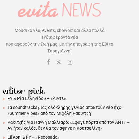
Μουσικά νέα, events, showbiz και άλλα πολλά
ενδιαφέροντα νέα
που αφορούν την ζωή μας, με την υπογραφή της Εβίτα
Σαρηγιάννη!
editor pick
FY & Ρία Ελληνίδου – «Άιντε»
Τα soundtracks μιας ολόκληρης γενιάς αποκτούν νέο ήχο:
«Summer Vibes» από τον Μιχάλη Ρακιντζή
Ρακιτζής για Γιάννη Μαλλιαρό: «Έφαγε πόρτα από τον ΑΝΤ1 –
Αν ήταν καλός, δεν θα τον άφηνε η Κουτσελίνη»
Lil Koni & FY – «Reposado»