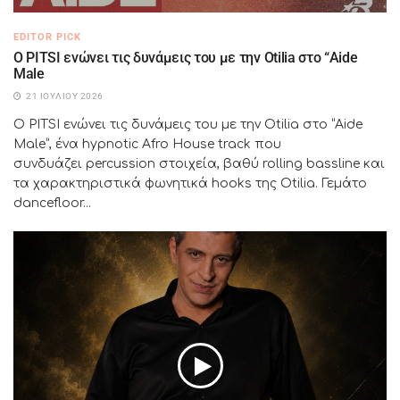
EDITOR PICK
Ο PITSI ενώνει τις δυνάμεις του με την Otilia στο “Aide
Male
21 ΙΟΥΛΊΟΥ 2026
Ο PITSI ενώνει τις δυνάμεις του με την Otilia στο “Aide
Male”, ένα hypnotic Afro House track που
συνδυάζει percussion στοιχεία, βαθύ rolling bassline και
τα χαρακτηριστικά φωνητικά hooks της Otilia. Γεμάτο
dancefloor...