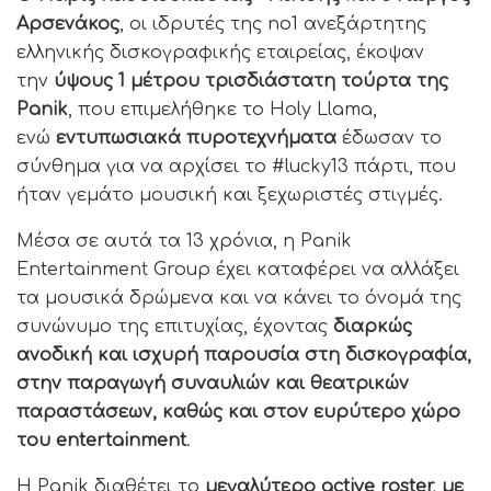
Αρσενάκος
, οι ιδρυτές της no1 ανεξάρτητης
ελληνικής δισκογραφικής εταιρείας, έκοψαν
την
ύψους 1 μέτρου τρισδιάστατη τούρτα της
Panik
, που επιμελήθηκε το Holy Llama,
ενώ
εντυπωσιακά πυροτεχνήματα
έδωσαν το
σύνθημα για να αρχίσει το #lucky13 πάρτι, που
ήταν γεμάτο μουσική και ξεχωριστές στιγμές.
Μέσα σε αυτά τα 13 χρόνια, η Panik
Entertainment Group έχει καταφέρει να αλλάξει
τα μουσικά δρώμενα και να κάνει το όνομά της
συνώνυμο της επιτυχίας, έχοντας
διαρκώς
ανοδική και ισχυρή παρουσία στη δισκογραφία,
στην παραγωγή συναυλιών και θεατρικών
παραστάσεων, καθώς και στον ευρύτερο χώρο
του entertainment
.
Η Panik διαθέτει το
μεγαλύτερο active roster, με