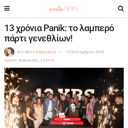
13 χρόνια Panik: το λαμπερό
πάρτι γενεθλίων!
από
Εβίτα Σαρηγιάννη
12 Σεπτεμβρίου 2024
Χρόνος Ανάγνωσης: 2 λεπτά